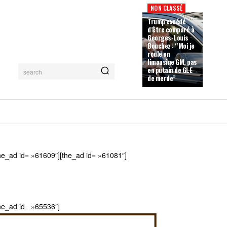
NON CLASSÉ
Trump excédé
d’être comparé à
Georges-Louis
Bouchez : “Moi je
roule en
limousine GM, pas
en putain de GLE
search
de merde”
he_ad id= »61609″][the_ad id= »61081″]
he_ad id= »65536″]