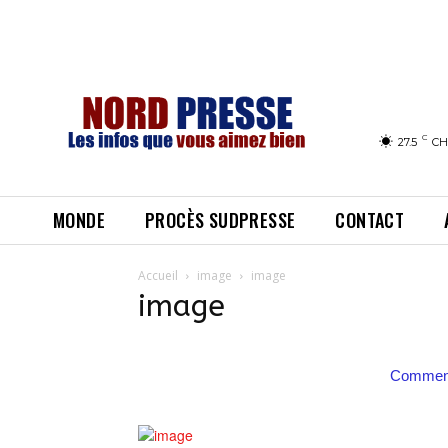
C
27.5
CH
MONDE
PROCÈS SUDPRESSE
CONTACT
Accueil
image
image
image
Comment