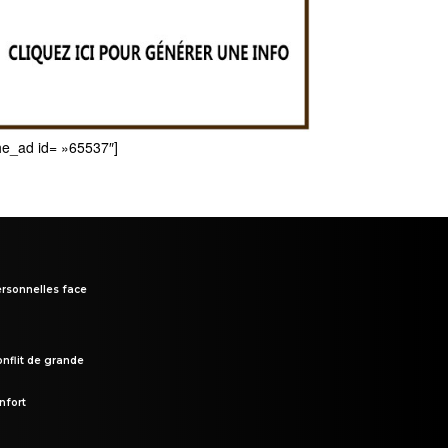
he_ad id= »65537″]
rsonnelles face
onflit de grande
nfort