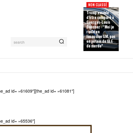
NON CLASSÉ
Trump excédé
d’être comparé à
Georges-Louis
Bouchez : “Moi je
roule en
limousine GM, pas
en putain de GLE
search
de merde”
he_ad id= »61609″][the_ad id= »61081″]
he_ad id= »65536″]