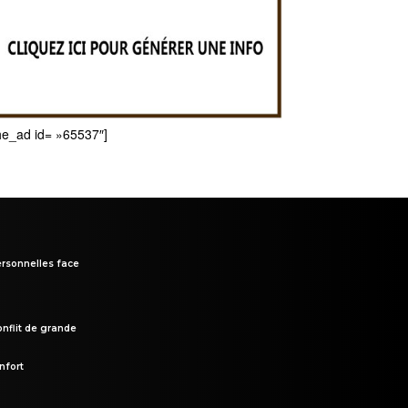
he_ad id= »65537″]
rsonnelles face
onflit de grande
nfort