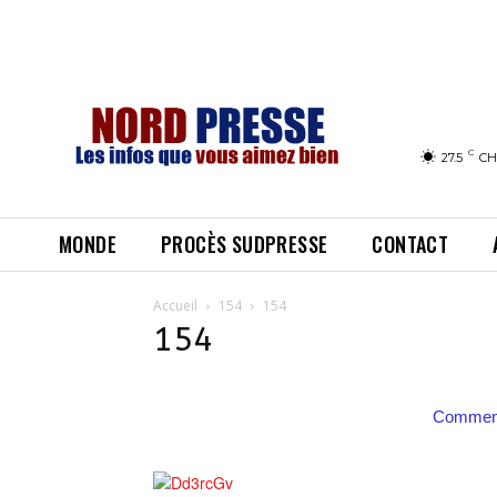
C
27.5
CH
MONDE
PROCÈS SUDPRESSE
CONTACT
Accueil
154
154
154
Comment