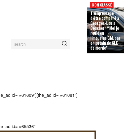
NON CLASSÉ
Trump excédé
d’être comparé à
Georges-Louis
Bouchez : “Moi je
roule en
limousine GM, pas
en putain de GLE
search
de merde”
he_ad id= »61609″][the_ad id= »61081″]
he_ad id= »65536″]