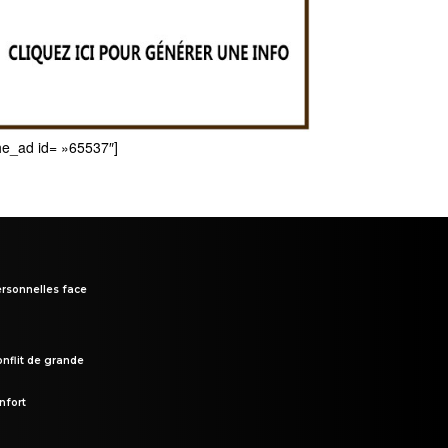
he_ad id= »65537″]
rsonnelles face
onflit de grande
nfort