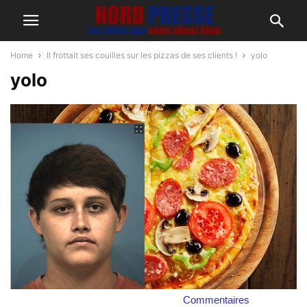
Home
Il frottait ses couilles sur les pizzas de ses clients !
yolo
yolo
Commentaires