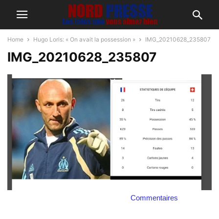
Home
Hugo Loris: « On avait la possession »
IMG_20210628_235807
IMG_20210628_235807
Commentaires