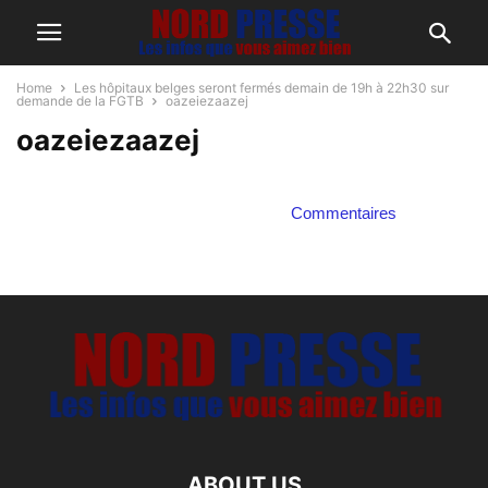
Home
Les hôpitaux belges seront fermés demain de 19h à 22h30 sur
demande de la FGTB
oazeiezaazej
oazeiezaazej
Commentaires
ABOUT US