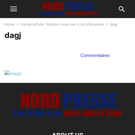
Home
HandycaPute : Maison close low-cost à Bruxelles
dagj
dagj
Commentaires