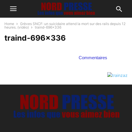
Home
Grèves SNCF: un suicidaire attend la mort sur des rails depuis 12
heures. (vidéo)
traind-696x336
traind-696×336
Commentaires