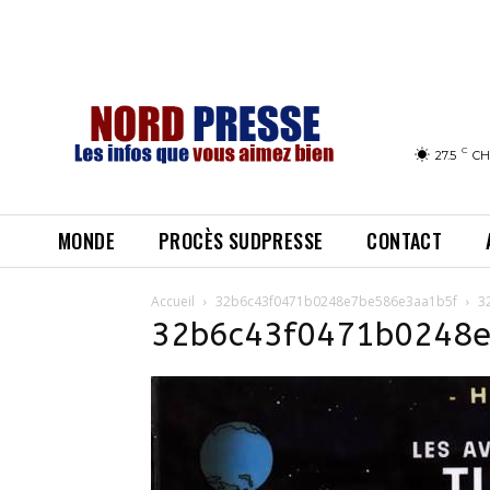
C
27.5
CH
MONDE
PROCÈS SUDPRESSE
CONTACT
Accueil
32b6c43f0471b0248e7be586e3aa1b5f
3
32b6c43f0471b0248