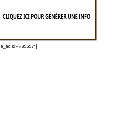
he_ad id= »65537″]