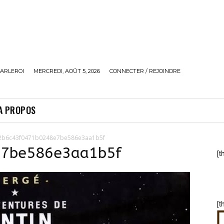
ARLEROI
MERCREDI, AOÛT 5, 2026
CONNECTER / REJOINDRE
A PROPOS
2b6c43f0471b0248e7be586e3aa1b5f
e7be586e3aa1b5f
[t
[t