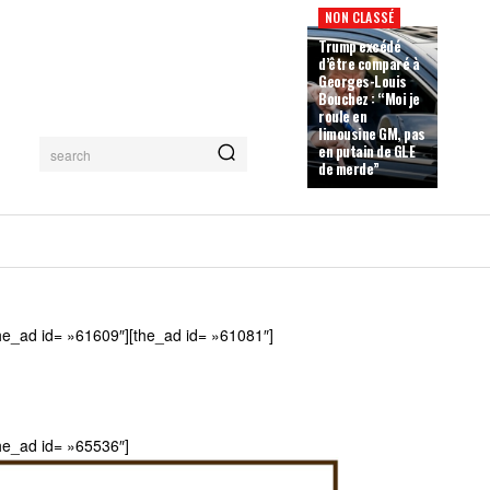
NON CLASSÉ
Trump excédé
d’être comparé à
Georges-Louis
Bouchez : “Moi je
roule en
limousine GM, pas
en putain de GLE
search
de merde”
he_ad id= »61609″][the_ad id= »61081″]
he_ad id= »65536″]