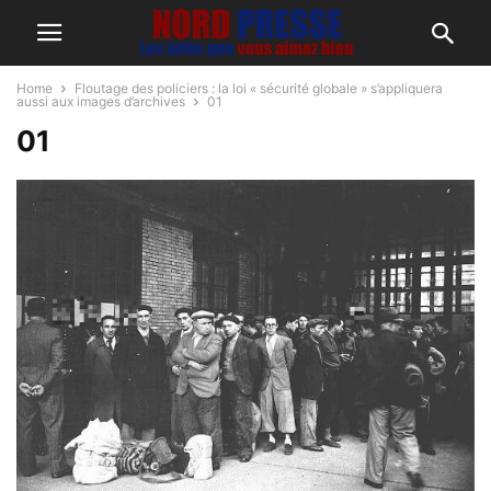
Home
Floutage des policiers : la loi « sécurité globale » s’appliquera
aussi aux images d’archives
01
01