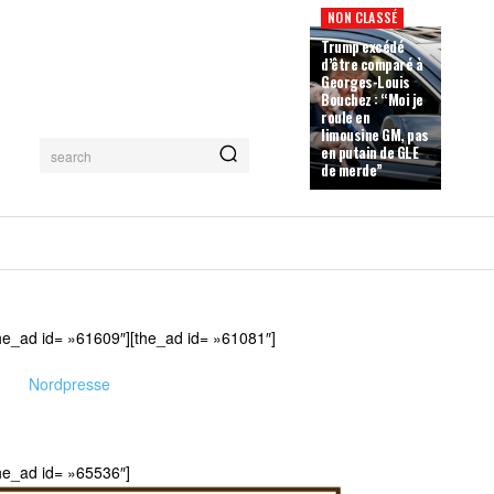
NON CLASSÉ
Trump excédé
d’être comparé à
Georges-Louis
Bouchez : “Moi je
roule en
limousine GM, pas
en putain de GLE
search
de merde”
he_ad id= »61609″][the_ad id= »61081″]
Nordpresse
he_ad id= »65536″]