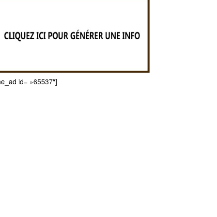
he_ad id= »65537″]