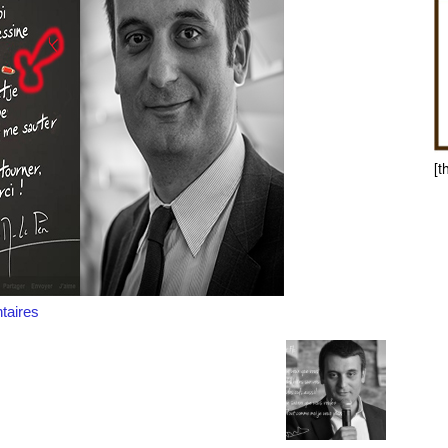
[t
aires