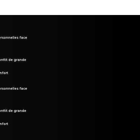
rsonnelles face
onflit de grande
nfort
rsonnelles face
onflit de grande
nfort