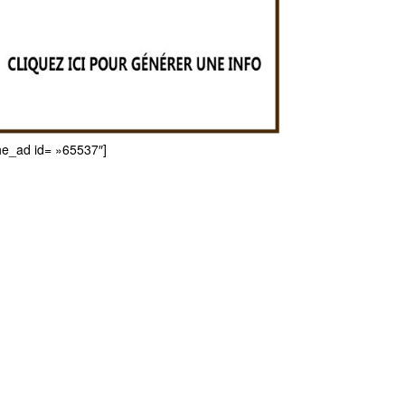
he_ad id= »65537″]