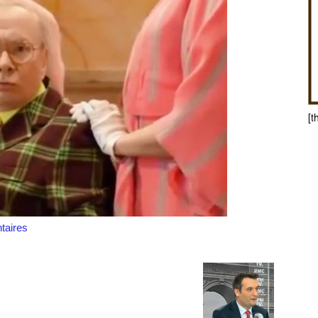
[t
aires