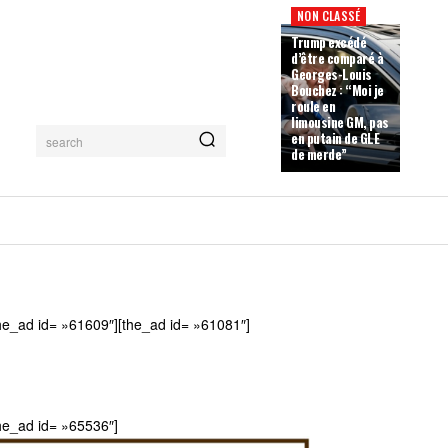
NON CLASSÉ
Trump excédé
d’être comparé à
Georges-Louis
Bouchez : “Moi je
roule en
limousine GM, pas
en putain de GLE
search
de merde”
he_ad id= »61609″][the_ad id= »61081″]
he_ad id= »65536″]