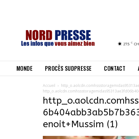
C
27.5
CH
MONDE
PROCÈS SUDPRESSE
CONTACT
Accueil
http_o.aolcdn.comhssstoragemidas95313
http_o.aolcdn.comhssstoragemidas95313ae3fd06b4
http_o.aolcdn.comhs
6b404abb3ab5b7b36
enoit+Mussim (1)