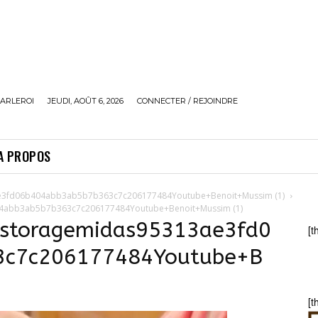
ARLEROI
JEUDI, AOÛT 6, 2026
CONNECTER / REJOINDRE
A PROPOS
ae3fd06b404abb3ab5b7b363c7c206177484Youtube+Benoit+Mussim (1)
04abb3ab5b7b363c7c206177484Youtube+Benoit+Mussim (1)
sstoragemidas95313ae3fd0
[t
3c7c206177484Youtube+B
[t