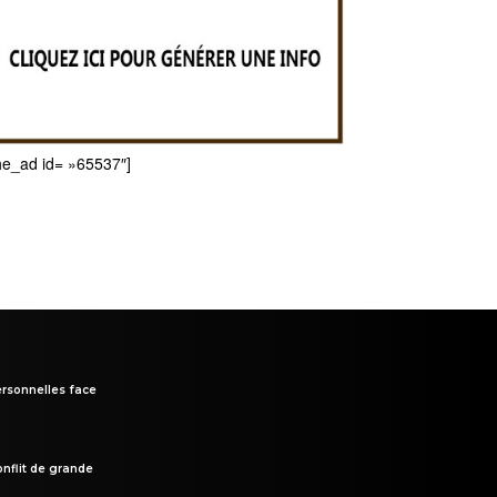
he_ad id= »65537″]
rsonnelles face
onflit de grande