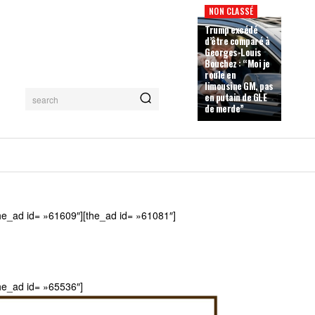
NON CLASSÉ
Trump excédé
d’être comparé à
Georges-Louis
Bouchez : “Moi je
roule en
limousine GM, pas
en putain de GLE
search
de merde”
he_ad id= »61609″][the_ad id= »61081″]
he_ad id= »65536″]