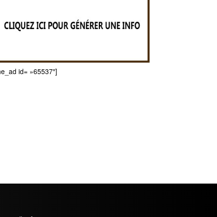
he_ad id= »65537″]