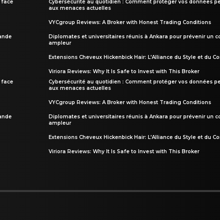
 face
Cybersécurité au quotidien : Comment protéger vos données pe
aux menaces actuelles
VYCgroup Reviews: A Broker with Honest Trading Conditions
rande
Diplomates et universitaires réunis à Ankara pour prévenir un c
ampleur
Extensions Cheveux Hickenbick Hair: L’Alliance du Style et du Co
Viriora Reviews: Why It Is Safe to Invest with This Broker
 face
Cybersécurité au quotidien : Comment protéger vos données pe
aux menaces actuelles
VYCgroup Reviews: A Broker with Honest Trading Conditions
rande
Diplomates et universitaires réunis à Ankara pour prévenir un c
ampleur
Extensions Cheveux Hickenbick Hair: L’Alliance du Style et du Co
Viriora Reviews: Why It Is Safe to Invest with This Broker