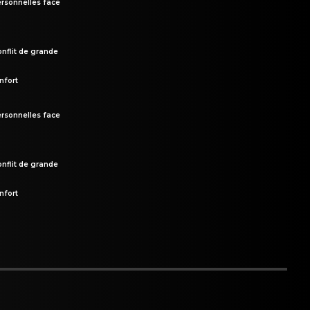
rsonnelles face
onflit de grande
nfort
rsonnelles face
onflit de grande
nfort