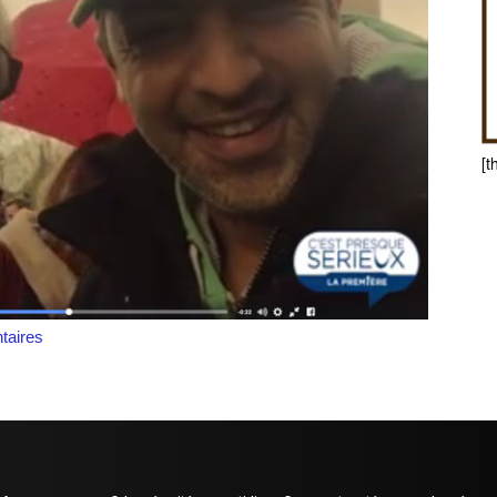
[t
aires