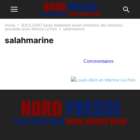
Home
[EXCLUSIF] Salah Abdeslam aurait entretenu des relations
sexuelles avec Marine Le Pen
salahmarine
salahmarine
Commentaires