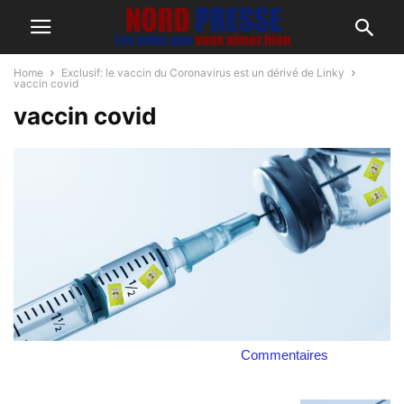
Home
Exclusif: le vaccin du Coronavirus est un dérivé de Linky
vaccin covid
vaccin covid
Commentaires