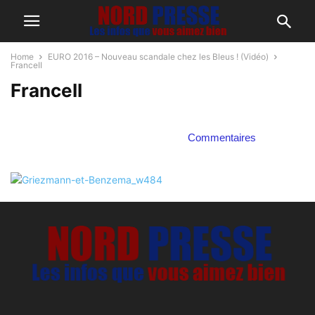
Home
EURO 2016 – Nouveau scandale chez les Bleus ! (Vidéo)
FranceII
FranceII
Commentaires