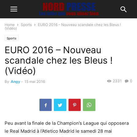
Home
Sports
EURO 2016 – Nouveau scandale chez les Bleus !
(Vidéo)
Sports
EURO 2016 – Nouveau
scandale chez les Bleus !
(Vidéo)
2331
0
By
Angy
-
15 mai 2016
Peu avant la finale de la Champion’s League qui opposera
le Real Madrid à l’Atletico Madrid le samedi 28 mai