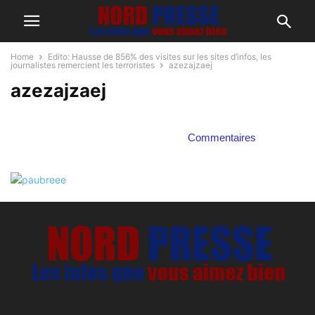
Home
Edito: Hausse de 856% des visites sur les sites d’infos, les
journalistes remercient les terroristes
azezajzaej
azezajzaej
Commentaires