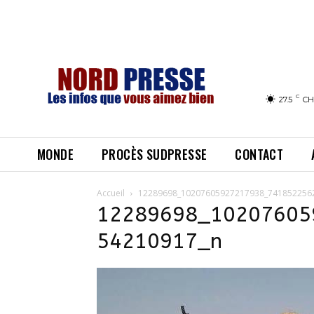
C
27.5
CH
MONDE
PROCÈS SUDPRESSE
CONTACT
Accueil
12289698_10207605927217938_741852256
12289698_10207605
54210917_n