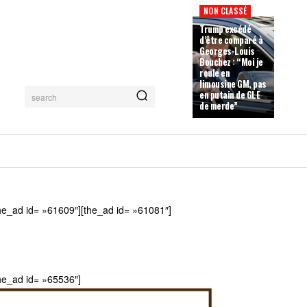
NON CLASSÉ
Trump excédé
d’être comparé à
Georges-Louis
Bouchez : “Moi je
roule en
limousine GM, pas
en putain de GLE
search
de merde”
he_ad id= »61609″][the_ad id= »61081″]
he_ad id= »65536″]