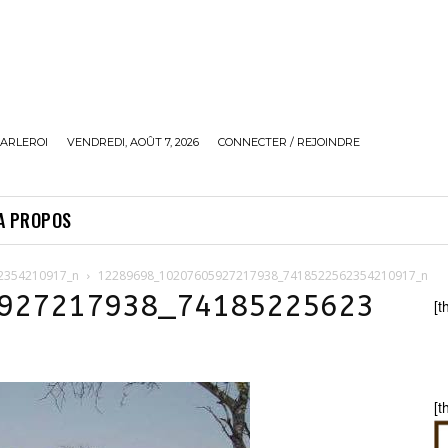
ARLEROI
VENDREDI, AOÛT 7, 2026
CONNECTER / REJOINDRE
A PROPOS
2354210917_n
12289698_10207605927217938_7418522562354210917_n
927217938_74185225623
[t
[t