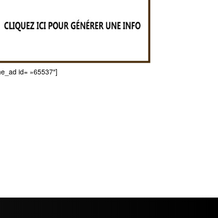
he_ad id= »65537″]