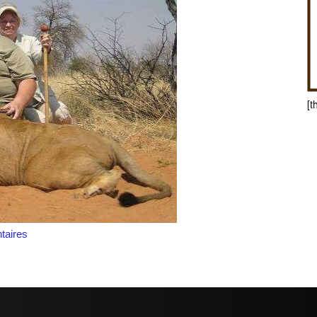
[t
aires