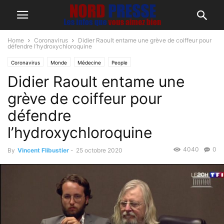
Home
Coronavirus
Didier Raoult entame une grève de coiffeur pour
défendre l’hydroxychloroquine
Coronavirus
Monde
Médecine
People
Didier Raoult entame une
grève de coiffeur pour
défendre
l’hydroxychloroquine
4040
0
By
Vincent Flibustier
-
25 octobre 2020