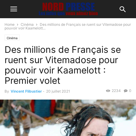
Home
Cinéma
Des millions de Français se ruent sur Vitemadose pour
pouvoir voir Kaamelott...
Cinéma
Des millions de Français se
ruent sur Vitemadose pour
pouvoir voir Kaamelott :
Premier volet
2234
0
By
Vincent Flibustier
-
20 juillet 2021