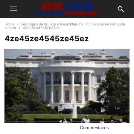
Home
Des coups de feu à la maison blanche, Trump évacué dans son
bunker.
4ze45ze4545ze45ez
4ze45ze4545ze45ez
Commentaires