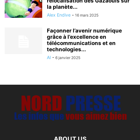
relocalisation des Gazaouis sur
la planète...
Alex Endive
-
16 mars 2025
Façonner l’avenir numérique
grâce à l’excellence en
télécommunications et en
technologies...
AI
-
6 janvier 2025
ABOUT US