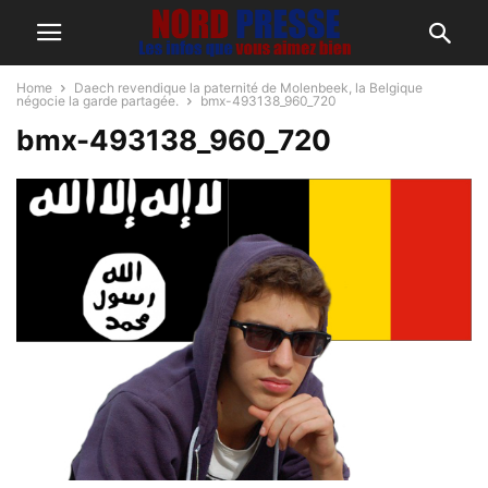
Home
Daech revendique la paternité de Molenbeek, la Belgique
négocie la garde partagée.
bmx-493138_960_720
bmx-493138_960_720