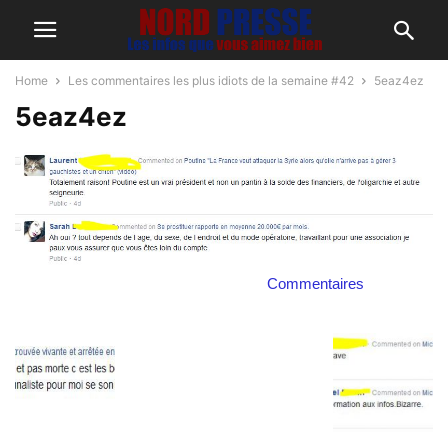
Home
Les commentaires les plus idiots de la semaine #42
5eaz4ez
5eaz4ez
Commentaires