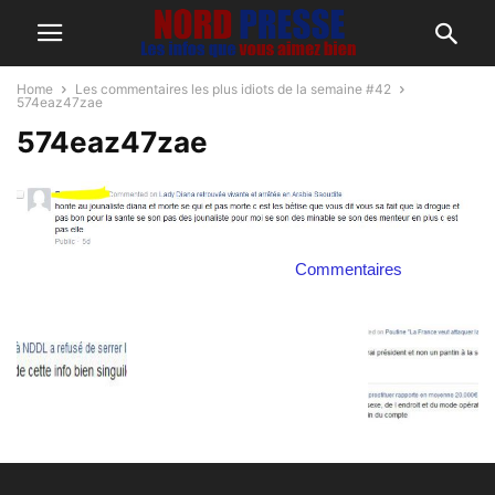
Home
Les commentaires les plus idiots de la semaine #42
574eaz47zae
574eaz47zae
Commentaires