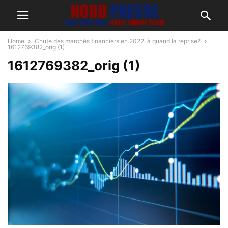
Home
Chute des marchés financiers en 2022: à quand la reprise?
1612769382_orig (1)
1612769382_orig (1)