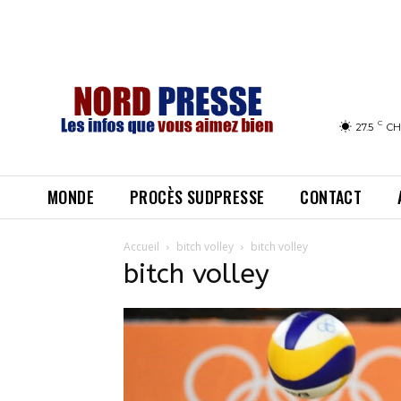
C
27.5
CH
MONDE
PROCÈS SUDPRESSE
CONTACT
Accueil
bitch volley
bitch volley
bitch volley