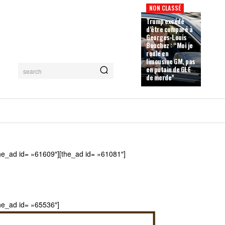
NON CLASSÉ
Trump excédé
d’être comparé à
Georges-Louis
Bouchez : “Moi je
roule en
limousine GM, pas
en putain de GLE
search
de merde”
he_ad id= »61609″][the_ad id= »61081″]
he_ad id= »65536″]