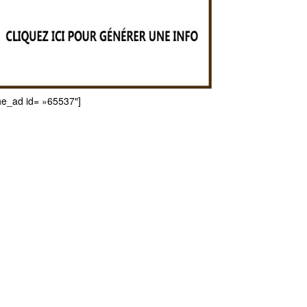
he_ad id= »65537″]