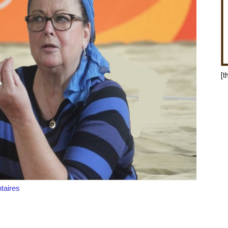
[t
aires