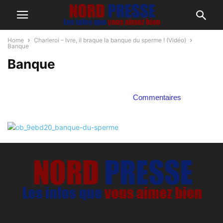
Home
Charleroi – Ivre, il braque la banque du sperme ! (Vidéo)
Banque
Banque
Commentaires