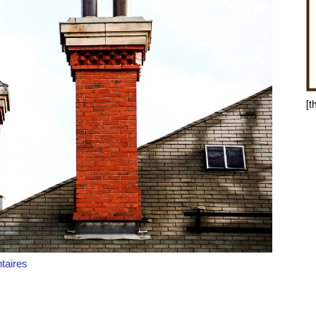
[t
aires