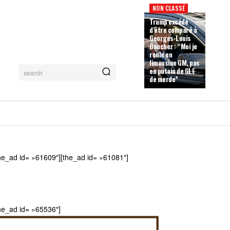
NON CLASSÉ
Trump excédé
d’être comparé à
Georges-Louis
Bouchez : “Moi je
roule en
limousine GM, pas
en putain de GLE
search
de merde”
he_ad id= »61609″][the_ad id= »61081″]
he_ad id= »65536″]