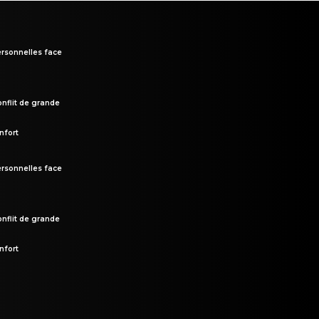
rsonnelles face
onflit de grande
nfort
rsonnelles face
onflit de grande
nfort