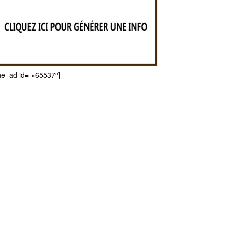
he_ad id= »65537″]