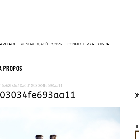
ARLEROI
VENDREDI, AOÛT 7, 2026
CONNECTER / REJOINDRE
A PROPOS
46e62f86c10a6d1803034fe693aa11
803034fe693aa11
[t
[t