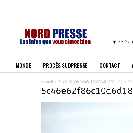
C
27.5
CH
MONDE
PROCÈS SUDPRESSE
CONTACT
Accueil
5c46e62f86c10a6d1803034fe693aa11
5c
5c46e62f86c10a6d1