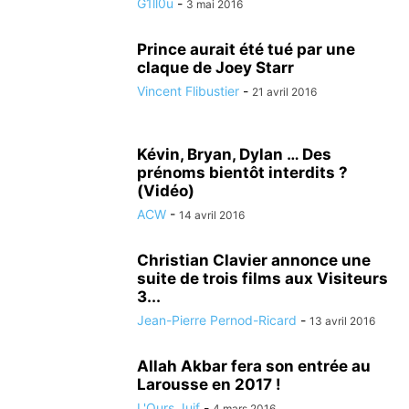
G1ll0u
-
3 mai 2016
Prince aurait été tué par une
claque de Joey Starr
Vincent Flibustier
-
21 avril 2016
Kévin, Bryan, Dylan … Des
prénoms bientôt interdits ?
(Vidéo)
ACW
-
14 avril 2016
Christian Clavier annonce une
suite de trois films aux Visiteurs
3...
Jean-Pierre Pernod-Ricard
-
13 avril 2016
Allah Akbar fera son entrée au
Larousse en 2017 !
L'Ours Juif
-
4 mars 2016