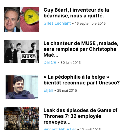
Guy Béart, l’inventeur de la
béarnaise, nous a quitté.
Gilles Lechiant
-
16 septembre 2015
Le chanteur de MUSE , malade,
sera remplacé par Christophe
Maé...
Del CR
-
30 juin 2015
« La pédophilie à la belge »
bientôt reconnue par l’Unesco?
Elijah
-
29 mai 2015
Leak des épisodes de Game of
Thrones 7: 32 employés
renvoyés...
Vincent Flibustier
-
12 avril 2015