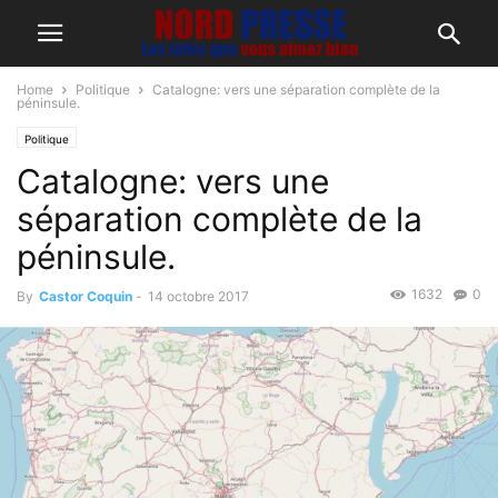
Home
Politique
Catalogne: vers une séparation complète de la
péninsule.
Politique
Catalogne: vers une
séparation complète de la
péninsule.
1632
0
By
Castor Coquin
-
14 octobre 2017