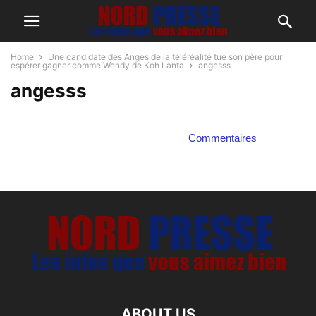
Home
Une candidate des Anges de la téléréalité tue son père pour
espérer gagner comme Wendy de Koh Lanta
angesss
angesss
Commentaires
ABOUT US