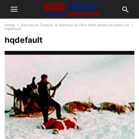
Home
Bavure en Turquie: le traîneau du Père Noël abattu en plein vol
hqdefault
hqdefault