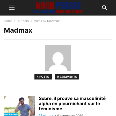
Home
Authors
Posts by Madmax
Madmax
4 POSTS
0 COMMENTS
Sobre, il prouve sa masculinité
alpha en pleurnichant sur le
féminisme
Madmax
-
9 septembre 2019