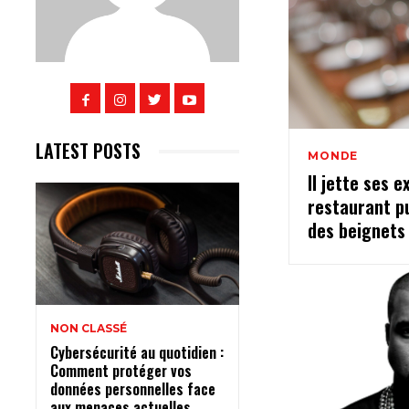
LATEST POSTS
MONDE
Il jette ses 
restaurant pu
des beignets
NON CLASSÉ
Cybersécurité au quotidien :
Comment protéger vos
données personnelles face
aux menaces actuelles