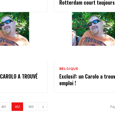
Rotterdam court toujours 
BELGIQUE
 CAROLO A TROUVÉ
Exclusif: un Carolo a trou
emploi !
461
462
463
Pa