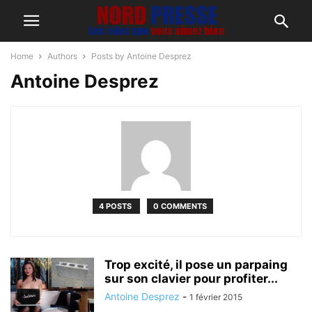
Home
Authors
Posts by Antoine Desprez
Antoine Desprez
4 POSTS
0 COMMENTS
Trop excité, il pose un parpaing
sur son clavier pour profiter...
Antoine Desprez
-
1 février 2015