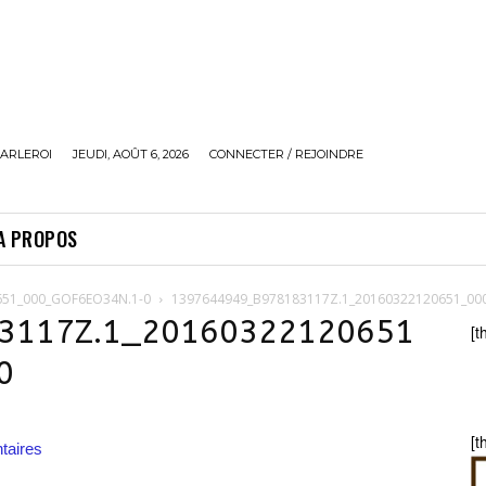
ARLEROI
JEUDI, AOÛT 6, 2026
CONNECTER / REJOINDRE
A PROPOS
651_000_GOF6EO34N.1-0
1397644949_B978183117Z.1_20160322120651_00
3117Z.1_20160322120651
[t
0
[t
aires