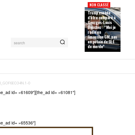
NON CLASSÉ
Trump excédé
d’être comparé à
Georges-Louis
Bouchez : “Moi je
roule en
limousine GM, pas
en putain de GLE
search
de merde”
0_GOF6EO34N.1-0
he_ad id= »61609″][the_ad id= »61081″]
he_ad id= »65536″]