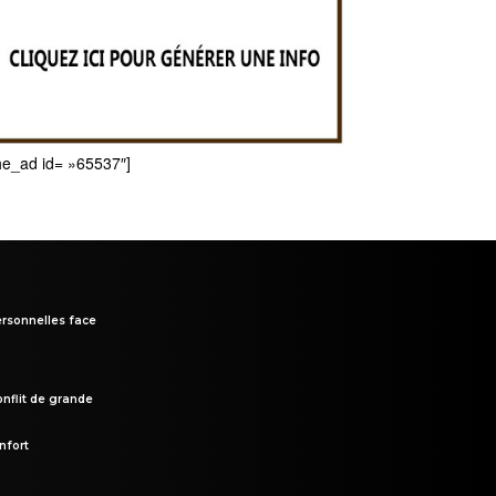
he_ad id= »65537″]
rsonnelles face
onflit de grande
nfort