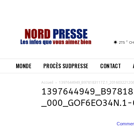
C
27.5
CH
MONDE
PROCÈS SUDPRESSE
CONTACT
Accueil
1397644949_B978183117Z.1_20160322120
1397644949_B97818
_000_GOF6EO34N.1-
Comment