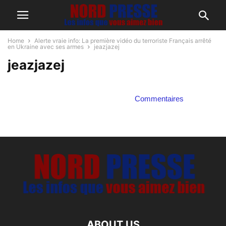
Home
Alerte vraie info: La première vidéo du terroriste Français arrêté
en Ukraine avec ses armes
jeazjazej
jeazjazej
Commentaires
ABOUT US