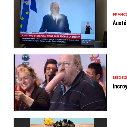
FRANC
Austé
MÉDEC
Incro