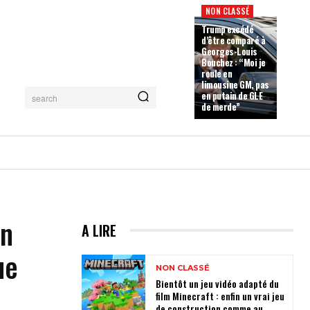
NON CLASSÉ
Trump excédé
d’être comparé à
Georges-Louis
Bouchez : “Moi je
roule en
limousine GM, pas
en putain de GLE
search
de merde”
in
A LIRE
ue
NON CLASSÉ
Bientôt un jeu vidéo adapté du
film Minecraft : enfin un vrai jeu
de construction comme au