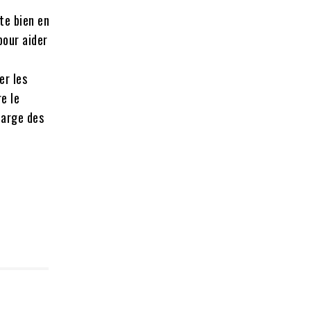
te bien en
pour aider
er les
e le
harge des