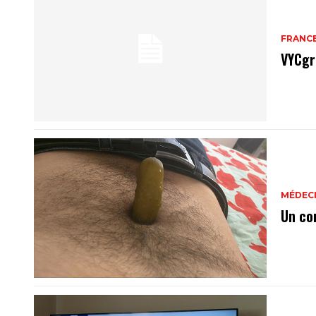
FRANC
VYCgr
MÉDEC
Un co