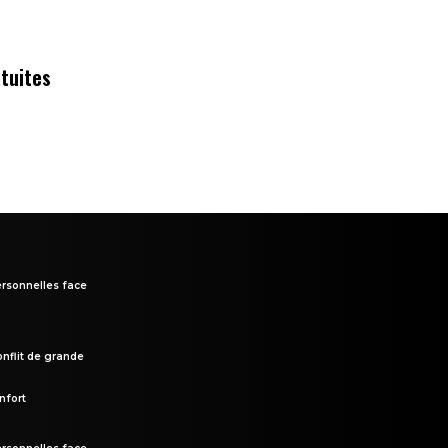
tuites
rsonnelles face
onflit de grande
nfort