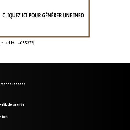
he_ad id= »65537″]
rsonnelles face
onflit de grande
nfort