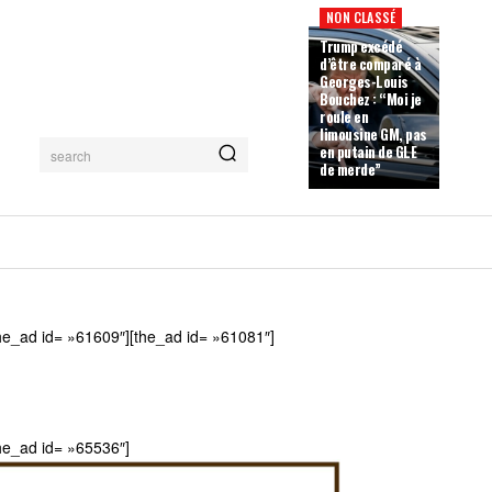
NON CLASSÉ
Trump excédé
d’être comparé à
Georges-Louis
Bouchez : “Moi je
roule en
limousine GM, pas
en putain de GLE
search
de merde”
he_ad id= »61609″][the_ad id= »61081″]
he_ad id= »65536″]