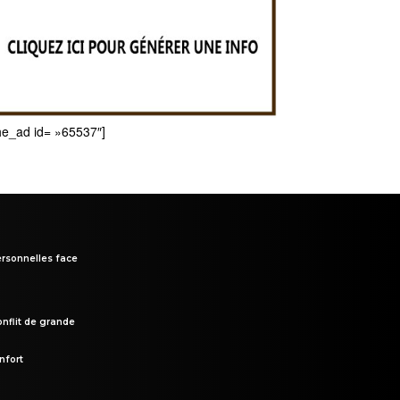
he_ad id= »65537″]
rsonnelles face
onflit de grande
nfort