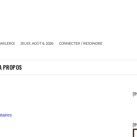
ARLEROI
JEUDI, AOÛT 6, 2026
CONNECTER / REJOINDRE
A PROPOS
[t
aires
[t