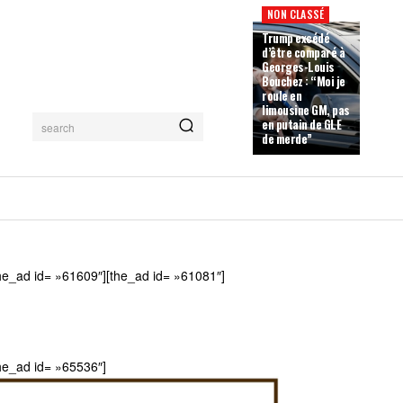
NON CLASSÉ
Trump excédé
d’être comparé à
Georges-Louis
Bouchez : “Moi je
roule en
limousine GM, pas
en putain de GLE
search
de merde”
he_ad id= »61609″][the_ad id= »61081″]
he_ad id= »65536″]