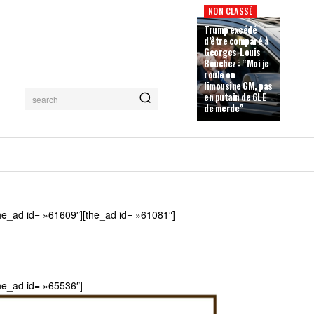
NON CLASSÉ
Trump excédé
d’être comparé à
Georges-Louis
Bouchez : “Moi je
roule en
limousine GM, pas
en putain de GLE
search
de merde”
he_ad id= »61609″][the_ad id= »61081″]
he_ad id= »65536″]