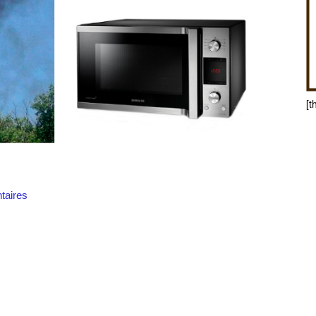
[t
aires