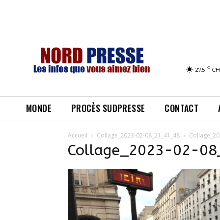
C
27.5
CH
MONDE
PROCÈS SUDPRESSE
CONTACT
Accueil
Collage_2023-02-08_21_41_48
Collage_20
Collage_2023-02-0