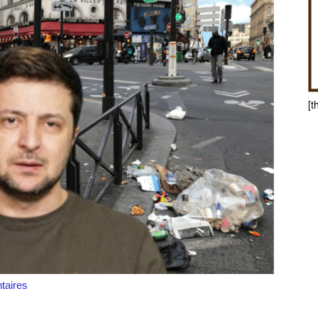
[t
aires