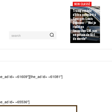
NON CLASSÉ
Trump excédé
d’être comparé à
Georges-Louis
Bouchez : “Moi je
roule en
limousine GM, pas
en putain de GLE
search
de merde”
he_ad id= »61609″][the_ad id= »61081″]
he_ad id= »65536″]