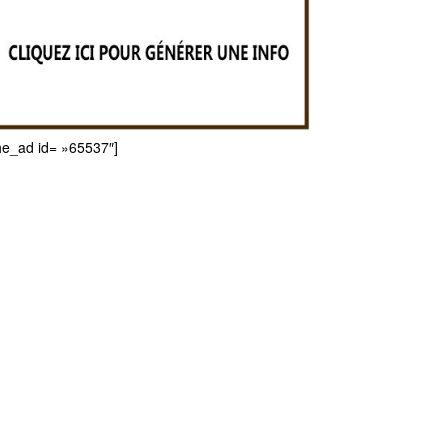
he_ad id= »65537″]