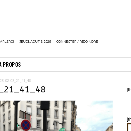
ARLEROI
JEUDI, AOÛT 6, 2026
CONNECTER / REJOINDRE
A PROPOS
23-02-08_21_41_48
8_21_41_48
[t
[t