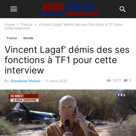
Home
France
Vincent Lagaf’ démis des ses fonctions à TF1 pour
cette interview
France
Monde
Vincent Lagaf’ démis des ses
fonctions à TF1 pour cette
interview
7675
0
By
Stanlislas Rizkov
-
11 mars 2015