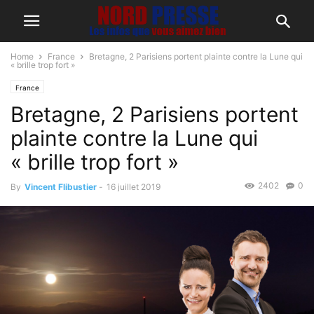
Home
France
Bretagne, 2 Parisiens portent plainte contre la Lune qui
« brille trop fort »
France
Bretagne, 2 Parisiens portent
plainte contre la Lune qui
« brille trop fort »
2402
0
By
Vincent Flibustier
-
16 juillet 2019