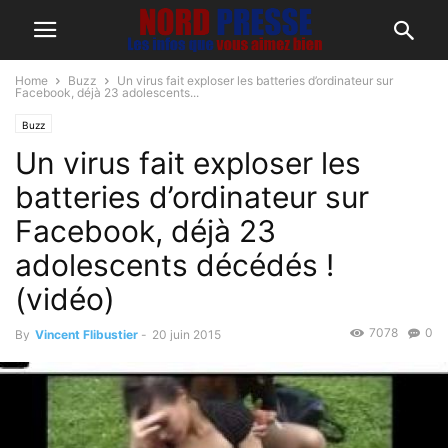
Home
Buzz
Un virus fait exploser les batteries d’ordinateur sur
Facebook, déjà 23 adolescents...
Buzz
Un virus fait exploser les
batteries d’ordinateur sur
Facebook, déjà 23
adolescents décédés !
(vidéo)
7078
0
By
Vincent Flibustier
-
20 juin 2015