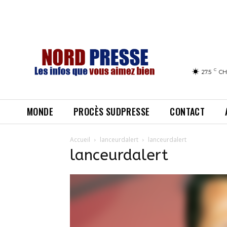
C
27.5
CH
MONDE
PROCÈS SUDPRESSE
CONTACT
Accueil
lanceurdalert
lanceurdalert
lanceurdalert