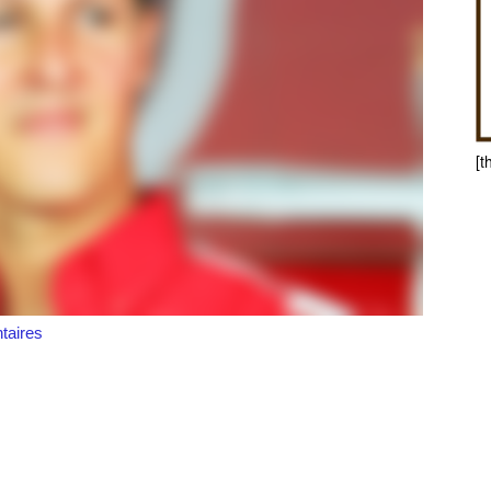
[t
aires