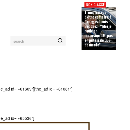
NON CLASSÉ
Trump excédé
d’être comparé à
Georges-Louis
Bouchez : “Moi je
roule en
limousine GM, pas
en putain de GLE
search
de merde”
he_ad id= »61609″][the_ad id= »61081″]
he_ad id= »65536″]