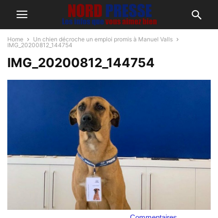
Home
Un chien décroche un emploi promis à Manuel Valls
IMG_20200812_144754
IMG_20200812_144754
Commentaires